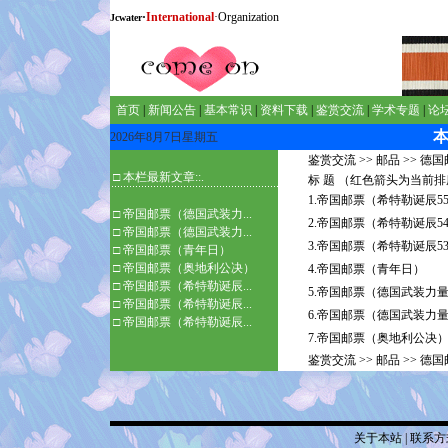
·
International
·Organization
Jcwater
首页
|
新闻公告
|
基本常识
|
资料下载
|
鉴赏交流
|
学术专题
|
论
2026年8月7日星期五
鉴赏交流
>>
邮品
>>
德国
□ 本栏最新文章::.
标 题 （红色箭头为当前
1.帝国邮票（希特勒诞辰5
□
帝国邮票（德国武装力...
2.帝国邮票（希特勒诞辰5
□
帝国邮票（德国武装力...
3.帝国邮票（希特勒诞辰5
□
帝国邮票（青年日）
□
帝国邮票（奥地利公决）
4.帝国邮票（青年日）
□
帝国邮票（希特勒诞辰...
5.帝国邮票（德国武装力量
□
帝国邮票（希特勒诞辰...
6.帝国邮票（德国武装力量
□
帝国邮票（希特勒诞辰...
7.帝国邮票（奥地利公决
鉴赏交流
>>
邮品
>>
德国
关于本站
|
联系方