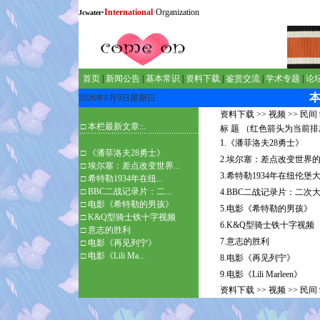
·
International
·Organization
Jcwater
首页
|
新闻公告
|
基本常识
|
资料下载
|
鉴赏交流
|
学术专题
|
论
2026年8月9日星期日
资料下载
>>
视频
>>
民间
□ 本栏最新文章::.
标 题 （红色箭头为当前
1.《潘菲洛夫28勇士》
□
《潘菲洛夫28勇士》
2.埃尔塞：差点改变世界
□
埃尔塞：差点改变世界...
3.希特勒1934年在纽伦
□
希特勒1934年在纽...
□
BBC二战记录片：二...
4.BBC二战记录片：二次
□
电影《希特勒的男孩》
5.电影《希特勒的男孩》
□
K&Q型骑士铁十字视频
6.K&Q型骑士铁十字视频
□
意志的胜利
7.意志的胜利
□
电影《再见列宁》
□
电影《Lili Ma...
8.电影《再见列宁》
9.电影《Lili Marleen》
资料下载
>>
视频
>>
民间