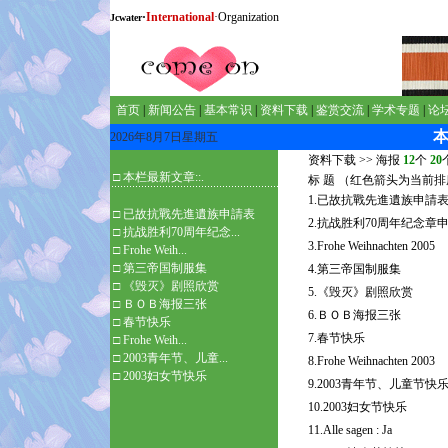
·
International
·Organization
Jcwater
首页
|
新闻公告
|
基本常识
|
资料下载
|
鉴赏交流
|
学术专题
|
论
2026年8月7日星期五
资料下载
>>
海报
12
个
20
□ 本栏最新文章::.
标 题 （红色箭头为当前
1.已故抗戰先進遺族申請
□
已故抗戰先進遺族申請表
2.抗战胜利70周年纪念章
□
抗战胜利70周年纪念...
3.Frohe Weihnachten 2005
□
Frohe Weih...
□
第三帝国制服集
4.第三帝国制服集
□
《毁灭》剧照欣赏
5.《毁灭》剧照欣赏
□
ＢＯＢ海报三张
6.ＢＯＢ海报三张
□
春节快乐
7.春节快乐
□
Frohe Weih...
□
2003青年节、儿童...
8.Frohe Weihnachten 2003
□
2003妇女节快乐
9.2003青年节、儿童节快
10.2003妇女节快乐
11.Alle sagen : Ja