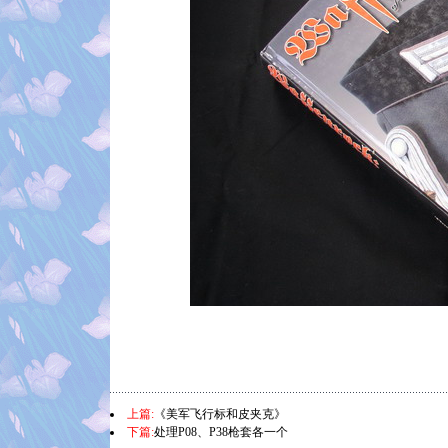
上篇:
《美军飞行标和皮夹克》
下篇:
处理P08、P38枪套各一个