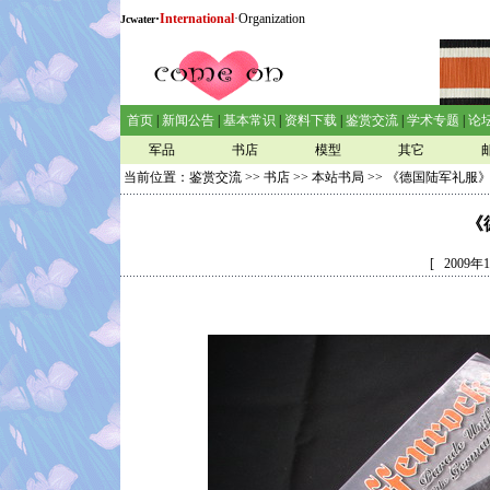
·
International
·Organization
Jcwater
首页
|
新闻公告
|
基本常识
|
资料下载
|
鉴赏交流
|
学术专题
|
论
军品
书店
模型
其它
当前位置：
鉴赏交流
>>
书店
>>
本站书局
>> 《德国陆军礼服
《
[ 2009