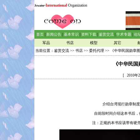
·
International
·Organization
Jcwater
首页
|
新闻公告
|
基本常识
|
资料下载
|
鉴赏交流
|
学术专题
|
论
军品
书店
模型
其它
当前位置：
鉴赏交流
>>
书店
>>
委托代理
>> 《中华民国勋章
《中华民国
[ 2010
介绍台湾现行勋章制度
自前段时间介绍这本书后，
注：正规的本书应该带有硬