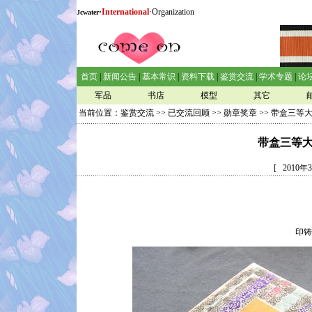
·
International
·Organization
Jcwater
首页
|
新闻公告
|
基本常识
|
资料下载
|
鉴赏交流
|
学术专题
|
论
军品
书店
模型
其它
当前位置：
鉴赏交流
>>
已交流回顾
>>
勋章奖章
>> 带盒三等
带盒三等
[ 2010
印铸