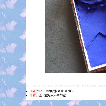
上篇:
7品带厂标银战伤勋章（L/16）
下篇:
大正《被服手入保养法》