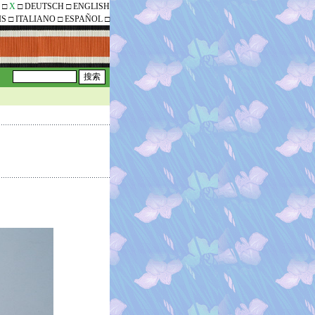
□
X
□
DEUTSCH
□
ENGLISH
IS
□
ITALIANO
□
ESPAÑOL
□