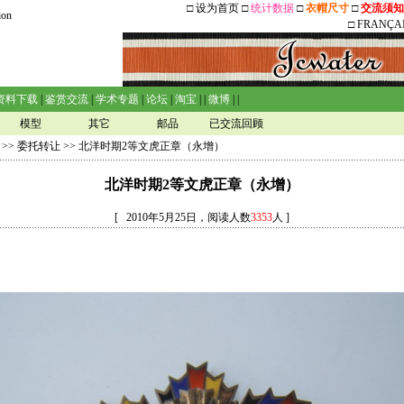
□
设为首页
□
统计数据
□
衣帽尺寸
□
交流须知
ion
□
FRANÇA
资料下载
|
鉴赏交流
|
学术专题
|
论坛
|
淘宝
| |
微博
| |
模型
其它
邮品
已交流回顾
>>
委托转让
>> 北洋时期2等文虎正章（永增）
北洋时期2等文虎正章（永增）
[ 2010年5月25日，阅读人数
3353
人 ]