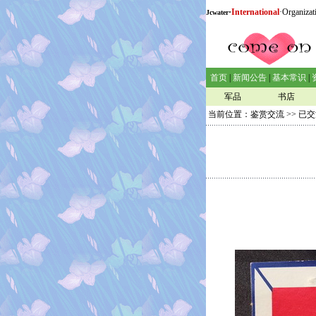
·
International
·Organizat
Jcwater
首页
|
新闻公告
|
基本常识
|
军品
书店
当前位置：
鉴赏交流
>>
已交