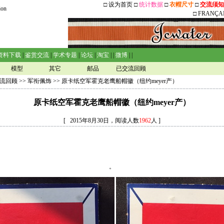
□
设为首页
□
统计数据
□
衣帽尺寸
□
交流须知
ion
□
FRANÇA
资料下载
|
鉴赏交流
|
学术专题
|
论坛
|
淘宝
| |
微博
| |
模型
其它
邮品
已交流回顾
流回顾
>>
军衔佩饰
>> 原卡纸空军霍克老鹰船帽徽（纽约meyer产）
原卡纸空军霍克老鹰船帽徽（纽约meyer产）
[ 2015年8月30日，阅读人数
1962
人 ]
。