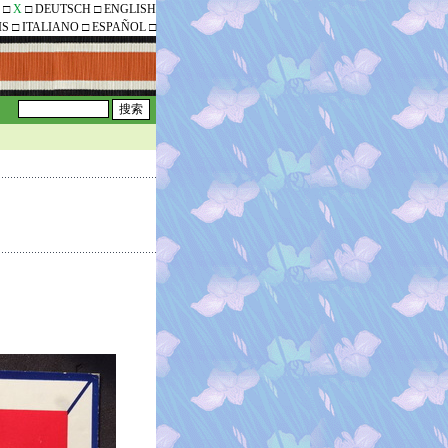
□
X
□
DEUTSCH
□
ENGLISH
IS
□
ITALIANO
□
ESPAÑOL
□