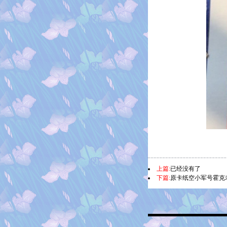
上篇:
已经没有了
下篇:
原卡纸空小军号霍克老