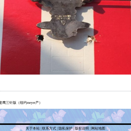
鹰三针版（纽约meyer产）
关于本站
|
联系方式
|
隐私保护
|
版权说明
|
网站地图