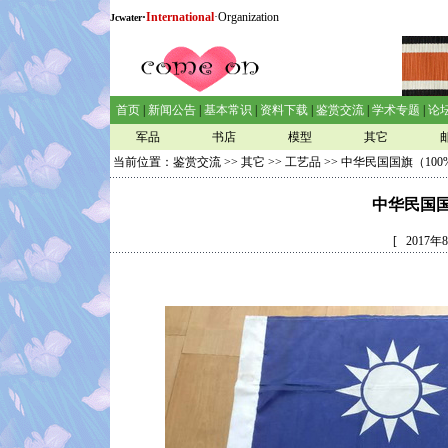
·
International
·Organization
Jcwater
首页
|
新闻公告
|
基本常识
|
资料下载
|
鉴赏交流
|
学术专题
|
论
军品
书店
模型
其它
当前位置：
鉴赏交流
>>
其它
>>
工艺品
>> 中华民国国旗（100
中华民国国
[ 2017