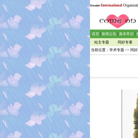
·
International
·Organizat
Jcwater
首页
|
新闻公告
|
基本常识
|
站主专题
同好专著
当前位置：
学术专题
>>
同好