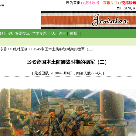
□
设为首页
□
统计数据
□
衣帽尺寸
□
交流须知
ion
□
FRANÇA
资料下载
|
鉴赏交流
|
学术专题
|
论坛
|
淘宝
| |
微博
| |
专著
>>
绝对原创
>> 1945帝国本土防御战时期的德军（二）
1945帝国本土防御战时期的德军（二）
[ 元首卫队 2020年3月6日，阅读人数
2774
人 ]