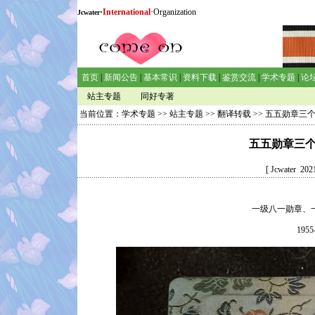
·
International
·Organization
Jcwater
首页
|
新闻公告
|
基本常识
|
资料下载
|
鉴赏交流
|
学术专题
|
论
站主专题
同好专著
当前位置：
学术专题
>>
站主专题
>>
翻译转载
>> 五五勋章三
五五勋章三
[ Jcwater
一级八一勋章、
195