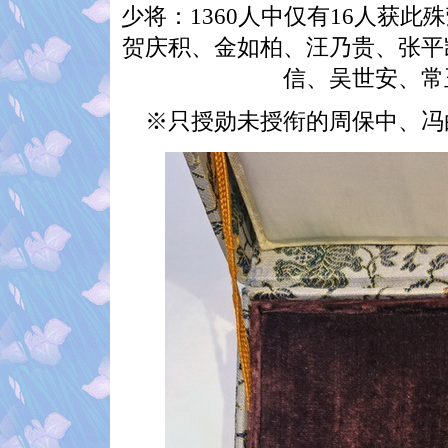
少将：1360人中仅有16人获
贺庆积、金如柏、汪乃贵、张平
信、吴世安、常
※只授勋未授衔的周保中、冯