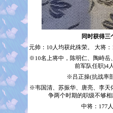
同时获得三
元帅：10人均获此殊荣。 大将：
※10名上将中，陈明仁、陶峙岳
前军队任职)4
※吕正操(抗战率
※韦国清、苏振华、唐亮、李天
争两个时期的职级不够相
中将：177