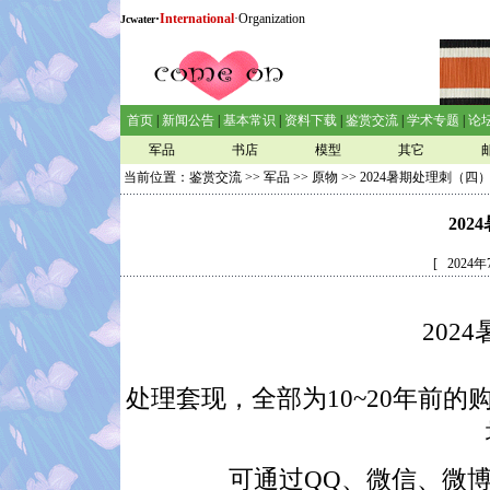
·
International
·Organization
Jcwater
首页
|
新闻公告
|
基本常识
|
资料下载
|
鉴赏交流
|
学术专题
|
论
军品
书店
模型
其它
当前位置：
鉴赏交流
>>
军品
>>
原物
>> 2024暑期处理刺（四
20
[ 202
202
处理套现，全部为10~20年前
可通过QQ、微信、微