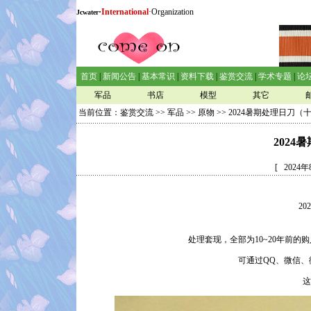
·
International
·Organization
Jcwater
首页
|
新闻公告
|
基本常识
|
资料下载
|
鉴赏交流
|
学术专题
|
论
军品
书店
模型
其它
当前位置：
鉴赏交流
>>
军品
>>
原物
>> 2024暑期处理日刀（
202
[ 202
2
处理套现，全部为10~20年前
可通过QQ、微信
这