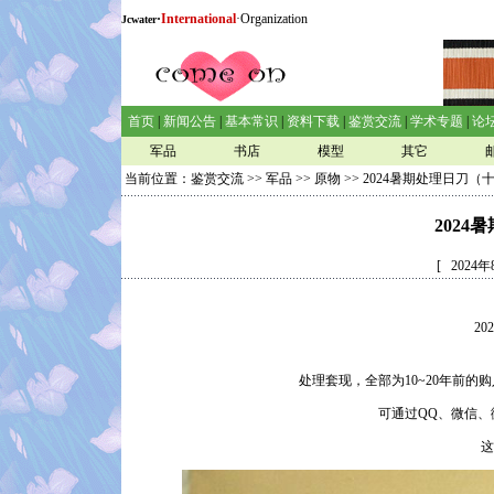
·
International
·Organization
Jcwater
首页
|
新闻公告
|
基本常识
|
资料下载
|
鉴赏交流
|
学术专题
|
论
军品
书店
模型
其它
当前位置：
鉴赏交流
>>
军品
>>
原物
>> 2024暑期处理日刀（
202
[ 202
2
处理套现，全部为10~20年前
可通过QQ、微信
这