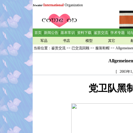
·
International
·Organization
Jcwater
首页
|
新闻公告
|
基本常识
|
资料下载
|
鉴赏交流
|
学术专题
|
论
军品
书店
模型
其它
当前位置：
鉴赏交流
>>
已交流回顾
>>
服装鞋帽
>> Allgeme
Allgeme
[ 2003
党卫队黑