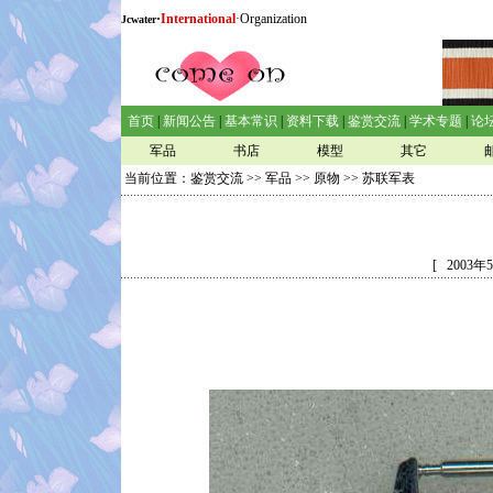
·
International
·Organization
Jcwater
首页
|
新闻公告
|
基本常识
|
资料下载
|
鉴赏交流
|
学术专题
|
论
军品
书店
模型
其它
当前位置：
鉴赏交流
>>
军品
>>
原物
>> 苏联军表
[ 2003