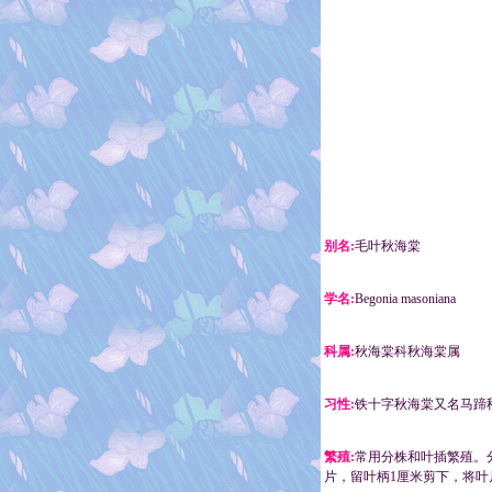
别名:
毛叶秋海棠
学名:
Begonia masoniana
科属:
秋海棠科秋海棠属
习性:
铁十字秋海棠又名马蹄
繁殖:
常用分株和叶插繁殖。
片，留叶柄1厘米剪下，将叶