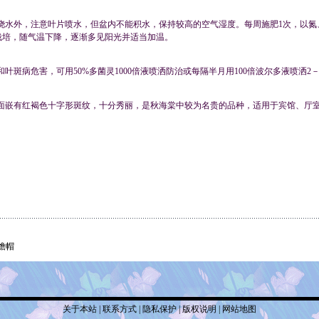
浇水外，注意叶片喷水，但盆内不能积水，保持较高的空气湿度。每周施肥1次，以氮
栽培，随气温下降，逐渐多见阳光并适当加温。
叶斑病危害，可用50%多菌灵1000倍液喷洒防治或每隔半月用100倍波尔多液喷洒2－
面嵌有红褐色十字形斑纹，十分秀丽，是秋海棠中较为名贵的品种，适用于宾馆、厅
檐帽
关于本站
|
联系方式
|
隐私保护
|
版权说明
|
网站地图