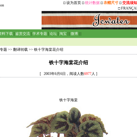
□
设为首页
□
统计数据
□
衣帽尺寸
□
交流须知
ion
□
FRANÇA
资料下载
|
鉴赏交流
|
学术专题
|
论坛
|
淘宝
| |
微博
| |
专题
>>
翻译转载
>> 铁十字海棠花介绍
铁十字海棠花介绍
[ 2003年6月6日，阅读人数
6977
人 ]
铁十字海棠