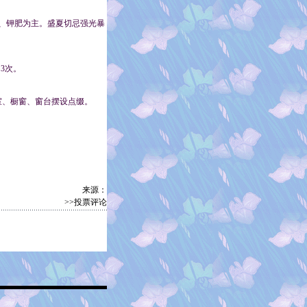
、钾肥为主。盛夏切忌强光暴
3次。
室、橱窗、窗台摆设点缀。
来源：
>>投票评论