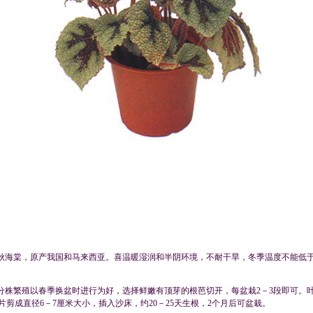
秋海棠，原产我国和马来西亚。喜温暖湿润和半阴环境，不耐干旱，冬季温度不能低于
分株繁殖以春季换盆时进行为好，选择鲜嫩有顶芽的根芭切开，每盆栽2－3段即可。叶
片剪成直径6－7厘米大小，插入沙床，约20－25天生根，2个月后可盆栽。