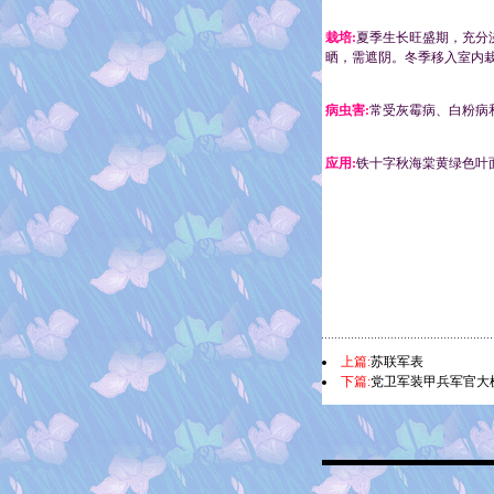
栽培:
夏季生长旺盛期，充分
晒，需遮阴。冬季移入室内
病虫害:
常受灰霉病、白粉病和
应用:
铁十字秋海棠黄绿色叶
上篇:
苏联军表
下篇:
党卫军装甲兵军官大