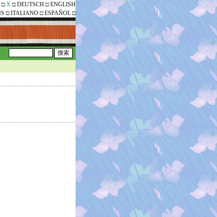
□
X
□
DEUTSCH
□
ENGLISH
IS
□
ITALIANO
□
ESPAÑOL
□