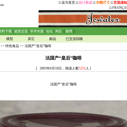
□
设为首页
□
统计数据
□
衣帽尺寸
□
交流须知
ion
□
FRANÇA
资料下载
|
鉴赏交流
|
学术专题
|
论坛
|
淘宝
| |
微博
| |
模型
其它
邮品
已交流回顾
>>
特色食品
>> 法国产“皇后”咖啡
法国产“皇后”咖啡
[ 2003年6月18日，阅读人数
5251
人 ]
法国产“皇后”咖啡