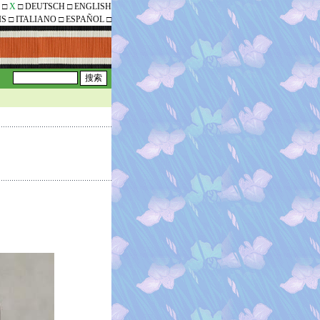
□
X
□
DEUTSCH
□
ENGLISH
IS
□
ITALIANO
□
ESPAÑOL
□