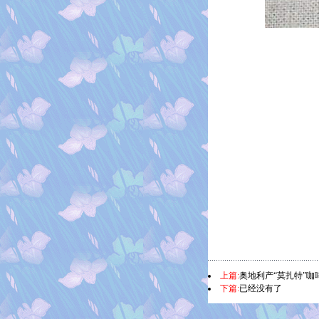
上篇:
奥地利产“莫扎特”咖
下篇:
已经没有了