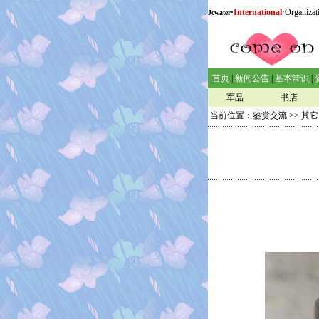
·
International
·Organizat
Jcwater
首页
|
新闻公告
|
基本常识
|
军品
书店
当前位置：
鉴赏交流
>>
其它