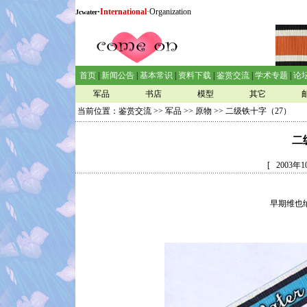
·
International
·Organization
Jcwater
首页
|
新闻公告
|
基本常识
|
资料下载
|
鉴赏交流
|
学术专题
|
论
军品
书店
模型
其它
当前位置：
鉴赏交流
>>
军品
>>
原物
>> 二级铁十字（27）
二
[ 2003
早期维也