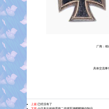
厂商：维也纳 A
具体交流事
上篇:
已经没有了
下篇:
小日本出的操蛋级二战德军便帽帽徽仿制品