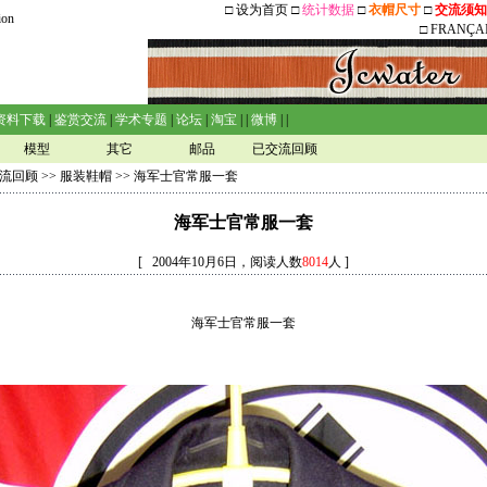
□
设为首页
□
统计数据
□
衣帽尺寸
□
交流须知
ion
□
FRANÇA
资料下载
|
鉴赏交流
|
学术专题
|
论坛
|
淘宝
| |
微博
| |
模型
其它
邮品
已交流回顾
流回顾
>>
服装鞋帽
>> 海军士官常服一套
海军士官常服一套
[ 2004年10月6日，阅读人数
8014
人 ]
海军士官常服一套