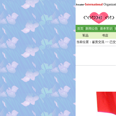
·
International
·Organizat
Jcwater
首页
|
新闻公告
|
基本常识
|
军品
书店
当前位置：
鉴赏交流
>>
已交