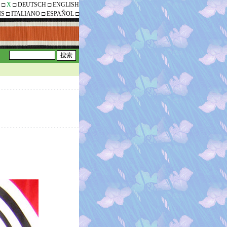
□
X
□
DEUTSCH
□
ENGLISH
IS
□
ITALIANO
□
ESPAÑOL
□